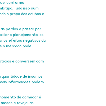
dade, conforme
Embrapa. Tudo isso num
ndo o preço dos adubos e
 as perdas e passar por
iliar o planejamento, os
r os efeitos negativos da
ue o mercado pode
ícias e conversem com
antidade de insumos
 Essas informações podem
 momento de começar é
s meses e reveja-as