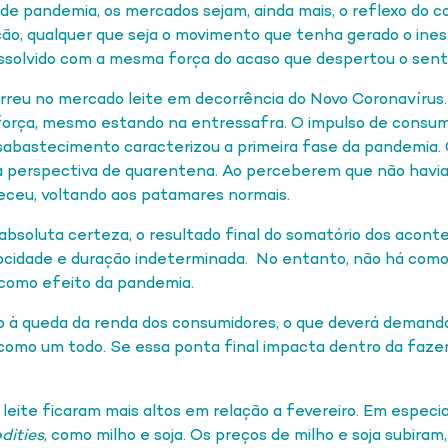
de pandemia, os mercados sejam, ainda mais, o reflexo do
ação, qualquer que seja o movimento que tenha gerado o ine
dissolvido com a mesma força do acaso que despertou o sen
rreu no mercado leite em decorrência do Novo Coronavírus.
orça, mesmo estando na entressafra. O impulso de consumi
sabastecimento caracterizou a primeira fase da pandemia.
da perspectiva de quarentena. Ao perceberem que não havia
eceu, voltando aos patamares normais.
bsoluta certeza, o resultado final do somatório dos acont
ocidade e duração indeterminada.
No entanto, não há como
como efeito da pandemia.
o à queda da renda dos consumidores, o que deverá demand
, como um todo. Se essa ponta final impacta dentro da fazen
leite ficaram mais altos em relação a fevereiro. Em especia
ities
, como milho e soja. Os preços de milho e soja subiram