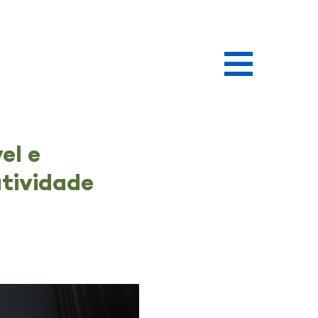
el e
atividade