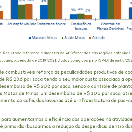
o. Resultado referente a amostra de 403 fazendas das regiões cafeeiras 
ducampo, período de 2019/2021. Dados corrigidos pelo IGP-DI de junho/202
 de combustíveis reforça as peculiaridades produtivas de cad
de R$ 23,6 por saca tendo o seu maior custo associado a op
esembolso de R$ 20,8 por saca, sendo o controle de planta
as Matas de Minas, um desembolso de R$ 10,5 por saca, atr
camento do café, das lavouras até a infraestrutura de pós-c
, para aumentarmos a eficiência das operações na atividad
 primordial buscarmos a redução do desperdício dentro das a