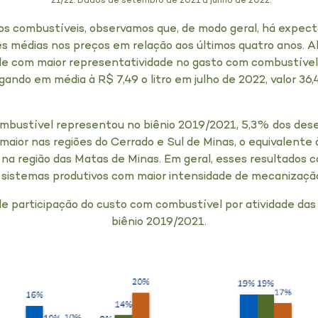
*21/22: Dados de setembro de 2021 à junho de 2022.
os combustíveis, observamos que, de modo geral, há expecta
s médias nos preços em relação aos últimos quatro anos. Alé
ade com maior representatividade no gasto com combustível,
egando em média à R$ 7,49 o litro em julho de 2022, valor 3
mbustível representou no biênio 2019/2021, 5,3% dos des
 maior nas regiões do Cerrado e Sul de Minas, o equivalent
na região das Matas de Minas. Em geral, esses resultados 
 sistemas produtivos com maior intensidade de mecanização
e participação do custo com combustível por atividade d
biênio 2019/2021.